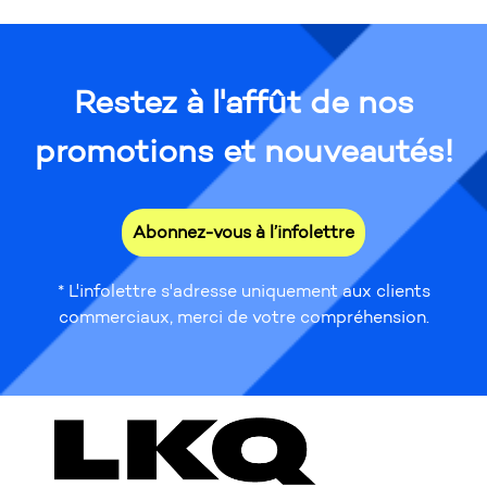
Restez à l'affût de nos
promotions et nouveautés!
Abonnez-vous à l’infolettre
* L'infolettre s'adresse uniquement aux clients
commerciaux, merci de votre compréhension.