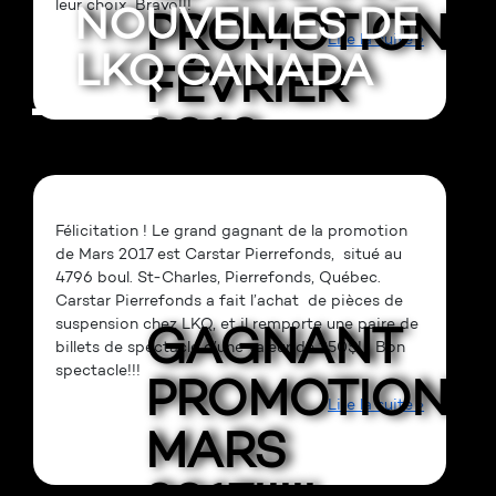
leur choix. Bravo!!!
NOUVELLES DE
PROMOTION
Lire la suite »
LKQ CANADA
FÉVRIER
2018
Félicitation ! Le grand gagnant de la promotion
de Mars 2017 est Carstar Pierrefonds, situé au
4796 boul. St-Charles, Pierrefonds, Québec.
Carstar Pierrefonds a fait l’achat de pièces de
suspension chez LKQ, et il remporte une paire de
GAGNANT
billets de spectacle d’une valeur de 250$! Bon
spectacle!!!
PROMOTION
Lire la suite »
MARS