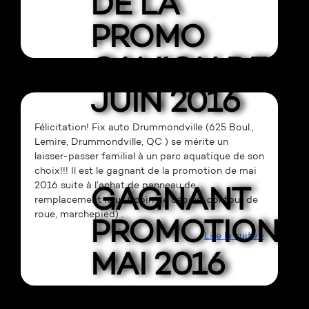
DE LA
PROMO
CAMION DE
JUIN 2016
Félicitation! Fix auto Drummondville (625 Boul.,
Lemire, Drummondville, QC ) se mérite un
laisser-passer familial à un parc aquatique de son
choix!!! Il est le gagnant de la promotion de mai
2016 suite à l’achat de panneau de
GAGNANT
remplacement neuf ( coin de cabine, contour de
roue, marchepied) .
PROMOTION
Lire la suite »
MAI 2016