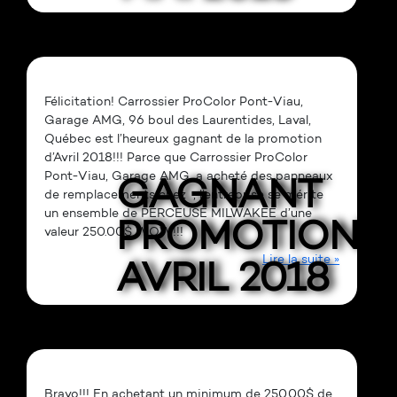
Félicitation! Carrossier ProColor Pont-Viau,
Garage AMG, 96 boul des Laurentides, Laval,
Québec est l’heureux gagnant de la promotion
d’Avril 2018!!! Parce que Carrossier ProColor
Pont-Viau, Garage AMG, a acheté des panneaux
GAGNANT
de remplacements chez , l’entreprise se mérite
un ensemble de PERCEUSE MILWAKEE d’une
PROMOTION
valeur 250.00$ WOW!!!
Lire la suite »
AVRIL 2018
Bravo!!! En achetant un minimum de 250.00$ de