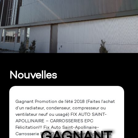
Nouvelles
Gagnant Promotion de l’été 2018 (Faites l’achat
d’un radiateur, condenseur, compresseur ou
ventilateur neuf ou usagé) FIX AUTO SAINT-
APOLLINAIRE – CARROSSERIES EPC
Félicitation!!! Fix Auto Saint-Apollinaire-
GAGNANT
Carrosserie EPC (312 Laurier, Saint-Apollinaire,