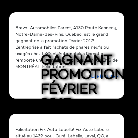
2017!!!!!
Bravo! Automobiles Parent, 4130 Route Kennedy,
Notre-Dame-des-Pins, Québec, est le grand
gagnant de la promotion Février 2017!
L’entreprise a fait l’achats de phares neufs ou
usagés chez LKQ, et Automobiles Parent a
GAGNANT
remporté une paire de billets des CANADIENS de
MONTRÉAL. Félicitation!
PROMOTION
Lire la suite »
FÉVRIER
2017
Félicitation Fix Auto Labelle! Fix Auto Labelle,
situé au 1439 boul. Curé-Labelle, Laval, QC, a