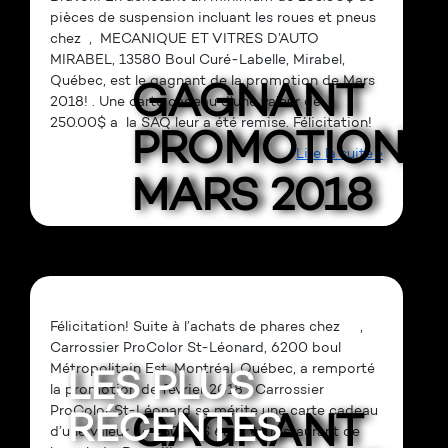
pièces de suspension incluant les roues et pneus
chez , MECANIQUE ET VITRES D’AUTO
MIRABEL, 13580 Boul Curé-Labelle, Mirabel,
Québec, est le gagnant de la promotion de Mars
GAGNANT
2018! . Une carte cadeau d’une valeur de
250.00$ a la SAQ leur a été remise. Félicitation!
PROMOTION
Lire la suite »
MARS 2018
Félicitation! Suite à l’achats de phares chez ,
Carrossier ProColor St-Léonard, 6200 boul
Métropolitain Est, Montréal, Québec, a remporté
LES PLUS
la promotion de février 2018 ! Carrossier
ProColor St-Léonard se mérite une carte cadeau
RÉCENTES
GAGNANT
d’une valeur de 250.00$ dans un restaurant de