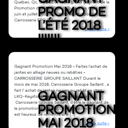
Québec, Qc, G0S 2E0) est le grand gagnant de la
PROMO DE
Promotion de l’été 2018 !!! Durant les mois de
juin et juillet 2018 , Fix Auto Saint-Apollinaire-
L’ÉTÉ 2018
Carrosserie EPC, […]
Lire la suite »
!!!!!!!
Gagnant Promotion Mai 2018 « Faites l’achat de
jantes en alliage neuves ou rebâties «
CARROSSERIE GROUPE SAILLANT Durant le
mois de mai 2018, Carrosserie Groupe Saillant , a
fait l’ achat de jantes neuves ou rebâties chez
GAGNANT
LKQ-Keystone. Ces achats, ont permis à
Carrosserie Groupe Saillant, d’être le gagnant de
PROMOTION
la promotion de mai 2018 !!! L’équipe de LKQ
est heureux de remettre une […]
MAI 2018
Lire la suite »