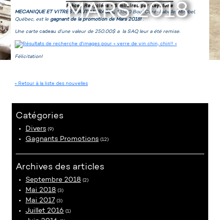
MARS 2018
MECANIQUE ET VITRES D’AUTO MIRABEL,
13580 Boul Curé-Labelle, Mirabel,
Québec, est le
gagnant de la promotion de Mars 2018!
.
Une carte
cadeau
d’une valeur de 250.00$ a la SAQ leur a été remise.
Félicitation!
« Retour à la liste des nouvelles
Catégories
Divers
(9)
Gagnants Promotions
(12)
Archives des articles
Septembre 2018
(2)
Mai 2018
(3)
Mai 2017
(3)
Juillet 2016
(1)