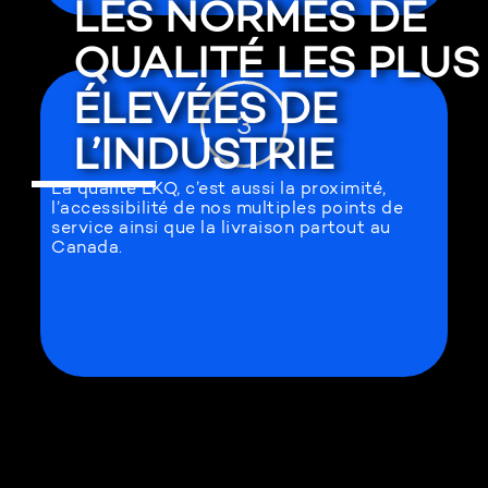
LES NORMES DE
QUALITÉ LES PLUS
ÉLEVÉES DE
3
L’INDUSTRIE
La qualité LKQ, c’est aussi la proximité,
l’accessibilité de nos multiples points de
service ainsi que la livraison partout au
Canada.