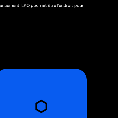
vancement, LKQ pourrait être l’endroit pour
Couverture pour célibataire, couple,
monoparental, ou famille, admissible