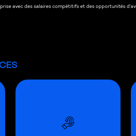
prise avec des salaires compétitifs et des opportunités d’a
ICES
Vous pourrez également profiter de
rabais supplémentaires chez nos
partenaires :
Programme Ford Canada