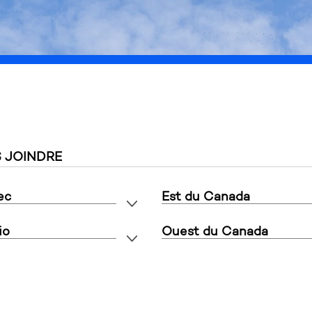
s'adresse uniquement aux clients commerciaux, merci de votr
 JOINDRE
ec
Est du Canada
io
Ouest du Canada