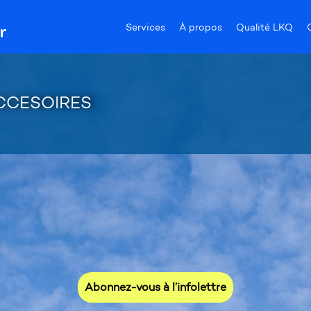
Services
À propos
Qualité LKQ
CCESOIRES
 l'affût de nos promotions et no
Abonnez-vous à l’infolettre