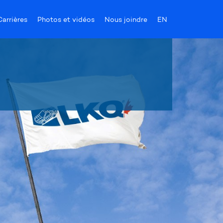
Carrières
Photos et vidéos
Nous joindre
EN
uveautés!