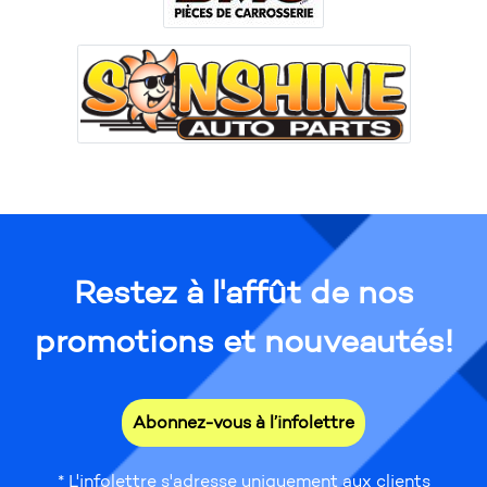
Restez à l'affût de nos
promotions et nouveautés!
Abonnez-vous à l’infolettre
* L'infolettre s'adresse uniquement aux clients