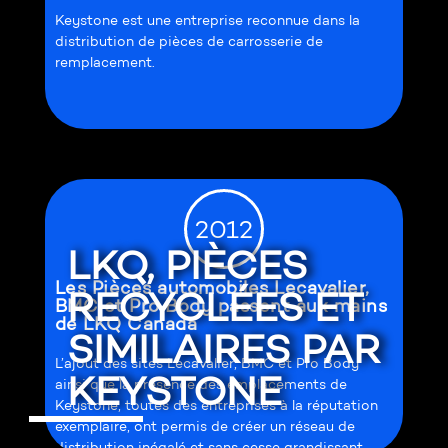
Keystone est une entreprise reconnue dans la
distribution de pièces de carrosserie de
remplacement.
2012
LKQ, PIÈCES
Les Pièces automobiles Lecavalier,
RECYCLÉES ET
BMC et Pro Body passent aux mains
de LKQ Canada
SIMILAIRES PAR
L’ajout des sites Lecavalier, BMC et Pro Body
KEYSTONE
ainsi que la présence des emplacements de
Keystone, toutes des entreprises à la réputation
exemplaire, ont permis de créer un réseau de
distribution inégalé et sans cesse grandissant.