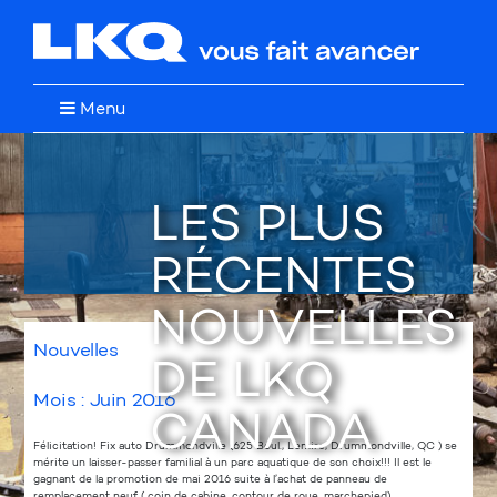
Menu
LES PLUS
RÉCENTES
NOUVELLES
Nouvelles
DE LKQ
Mois :
Juin 2016
CANADA
Félicitation! Fix auto Drummondville (625 Boul., Lemire, Drummondville, QC ) se
mérite un laisser-passer familial à un parc aquatique de son choix!!! Il est le
gagnant de la promotion de mai 2016 suite à l’achat de panneau de
remplacement neuf ( coin de cabine, contour de roue, marchepied) .