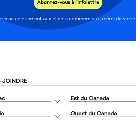
Abonnez-vous à l’infolettre
s'adresse uniquement aux clients commerciaux, merci de votr
 JOINDRE
ec
Est du Canada
io
Ouest du Canada