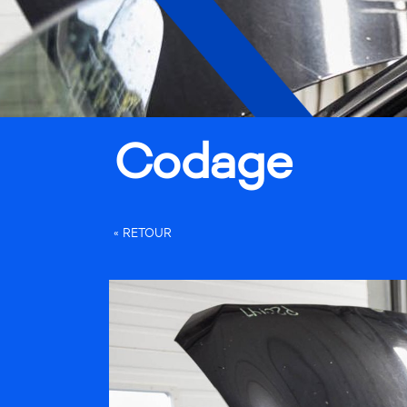
Codage
« RETOUR