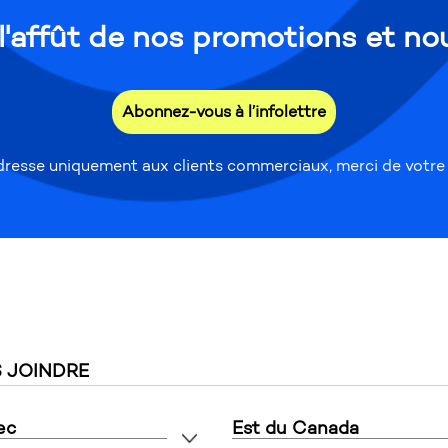
 l'affût de nos promotions et no
Abonnez-vous à l’infolettre
s'adresse uniquement aux clients commerciaux, merci de votr
 JOINDRE
ec
Est du Canada