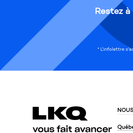
Restez à
* L'infolettre 
NOUS
Québ